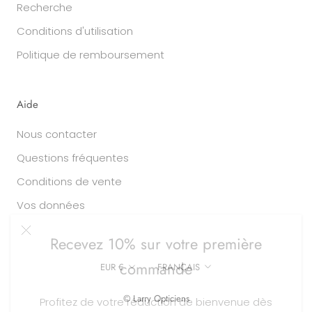
Recherche
Conditions d'utilisation
Politique de remboursement
Aide
Nous contacter
Questions fréquentes
Conditions de vente
Vos données
Recevez 10% sur votre première
commande
Devise
Langue
EUR €
FRANÇAIS
Profitez de votre réduction de bienvenue dès
© Larry Opticiens
100€ d'achat sur toute notre sélection (
hors