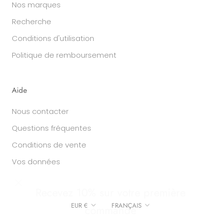
Nos marques
Recherche
Conditions d'utilisation
Politique de remboursement
Aide
Nous contacter
Questions fréquentes
Conditions de vente
Vos données
Recevez 10% sur votre première
commande
Devise
Langue
EUR €
FRANÇAIS