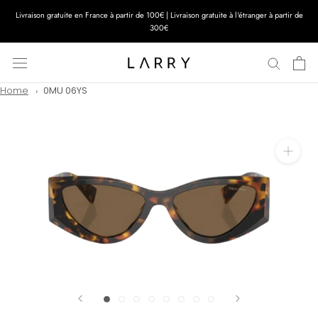
Aller
Livraison gratuite en France à partir de 100€ | Livraison gratuite à l'étranger à partir de
au
300€
contenu
Home
0MU 06YS