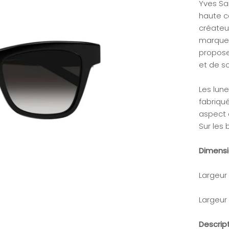
Yves Sa
haute c
créateu
marque 
propose
et de sol
Les lune
fabriqu
aspect 
Sur les 
Dimens
Largeur
Largeur
Descrip