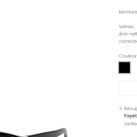
Monture
Verres 
Anti-ref
correct
Couleur
Noir
Récup
Fayet
Vérifi