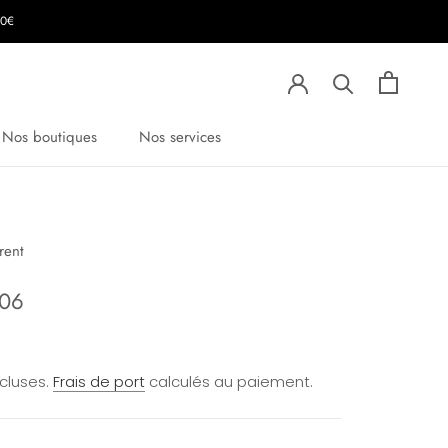
00€
Nos boutiques
Nos services
rent
106
ncluses.
Frais de port
calculés au paiement.