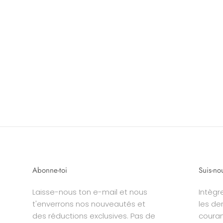
Abonne-toi
Suis-no
Laisse-nous ton e-mail et nous
Intègr
t'enverrons nos nouveautés et
les de
des réductions exclusives. Pas de
coura