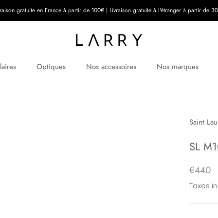
vraison gratuite en France à partir de 100€ | Livraison gratuite à l'étranger à partir de 3
laires
Optiques
Nos accessoires
Nos marques
Saint Lau
SL M
€440
Taxes i