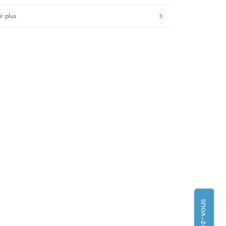
r plus
s images
Rendez-vous