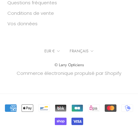
Questions fréquentes
Conditions de vente
Vos données
Recevez 10% sur votre première
commande
Devise
Langue
EUR €
FRANÇAIS
Profitez de votre réduction de bienvenue dès
© Larry Opticiens
100€ d'achat sur toute notre sélection (
hors
Commerce électronique propulsé par Shopify
Rigards
)
S'INSCRIRE