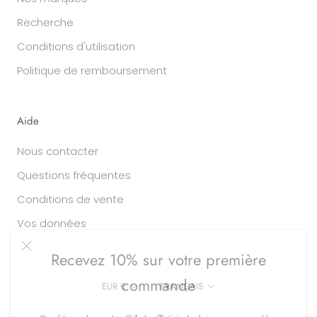
Recherche
Conditions d'utilisation
Politique de remboursement
Aide
Nous contacter
Questions fréquentes
Conditions de vente
Vos données
Recevez 10% sur votre première
commande
Devise
Langue
EUR €
FRANÇAIS
Profitez de votre réduction de bienvenue dès