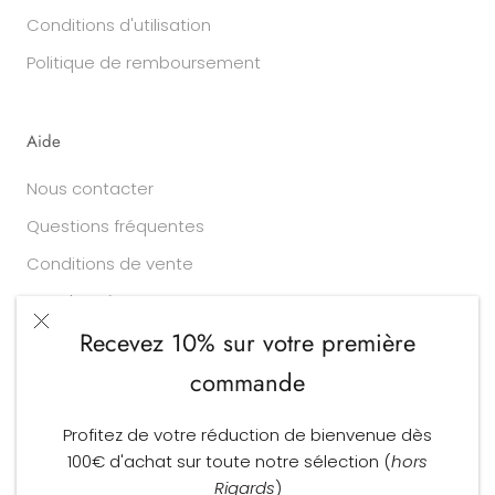
Conditions d'utilisation
Politique de remboursement
Aide
Nous contacter
Questions fréquentes
Conditions de vente
Vos données
Recevez 10% sur votre première
commande
Devise
Langue
EUR €
FRANÇAIS
Profitez de votre réduction de bienvenue dès
© Larry Opticiens
100€ d'achat sur toute notre sélection (
hors
Commerce électronique propulsé par Shopify
Rigards
)