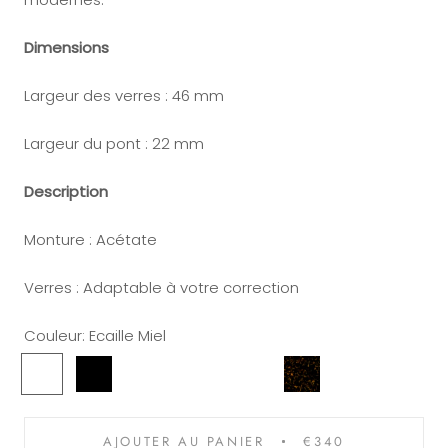
Dimensions
Largeur des verres : 46 mm
Largeur du pont : 22 mm
Description
Monture : Acétate
Verres : Adaptable à votre correction
Couleur:
Ecaille Miel
Ecaille
Noir
Vert
Ecaille
Ecaille
Havane
Miel
Rose
Gris
AJOUTER AU PANIER
€340