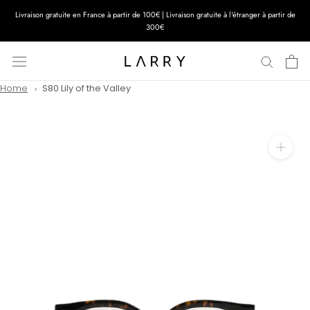
Aller
Livraison gratuite en France à partir de 100€ | Livraison gratuite à l'étranger à partir de
au
300€
contenu
Home
S80 Lily of the Valley