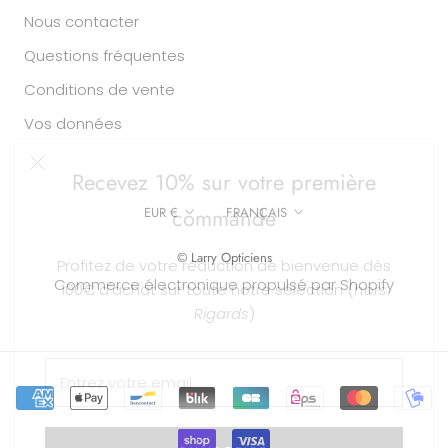
Nous contacter
Questions fréquentes
Conditions de vente
Vos données
Recevez 10% sur votre première
commande
Devise
Langue
EUR €
FRANÇAIS
Profitez de votre réduction de bienvenue dès
© Larry Opticiens
100€ d'achat sur toute notre sélection (
hors
Commerce électronique propulsé par Shopify
Rigards
)
S'INSCRIRE