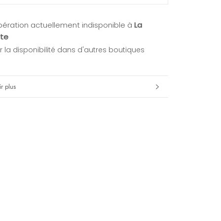
ération actuellement indisponible à
La
te
er la disponibilité dans d'autres boutiques
r plus
s images