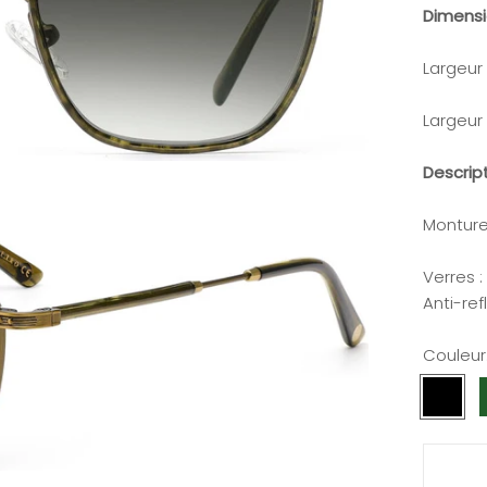
Dimens
Largeur
Largeur
Descrip
Monture
Verres 
Anti-ref
Couleur
Noir
K