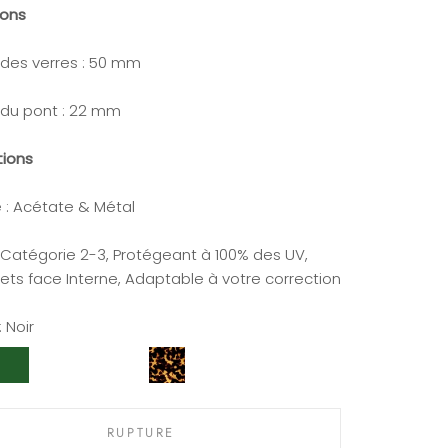
ions
 des verres : 50 mm
 du pont : 22 mm
tions
 : Acétate & Métal
: Catégorie 2-3, Protégeant à 100% des UV,
lets face Interne,
Adaptable à votre correction
:
Noir
aki
Ecaille
Ecaille
Ecaille
Gris
Jaune
RUPTURE