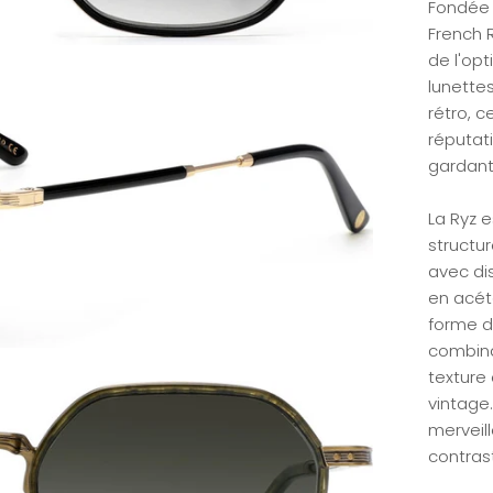
Fondée 
French 
de l'opt
lunettes
rétro, c
réputat
gardant
La Ryz 
structu
avec dis
en acét
forme d
combina
texture 
vintage.
merveil
contrast