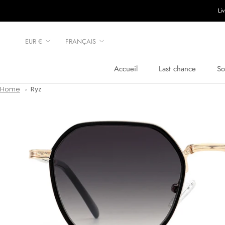
Aller
Li
au
contenu
Devise
Langue
EUR €
FRANÇAIS
Accueil
Last chance
So
Accueil
Last chance
Home
Ryz