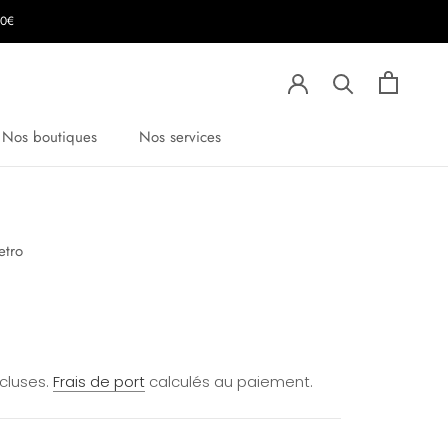
00€
Nos boutiques
Nos services
etro
ncluses.
Frais de port
calculés au paiement.