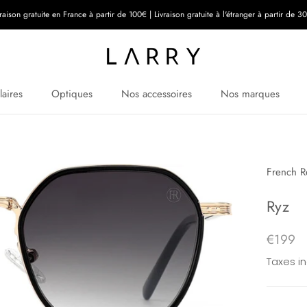
vraison gratuite en France à partir de 100€ | Livraison gratuite à l'étranger à partir de 3
laires
Optiques
Nos accessoires
Nos marques
French R
Ryz
€199
Taxes i