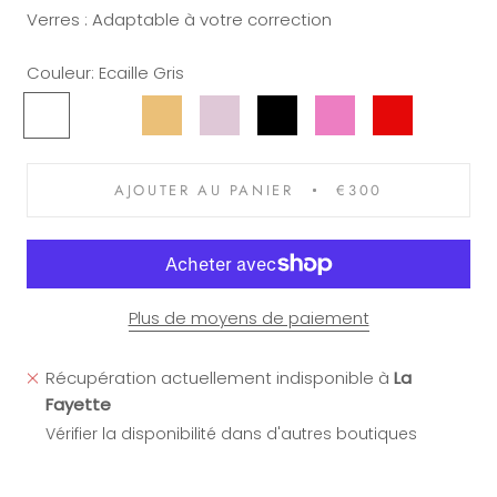
Verres : Adaptable à votre correction
Couleur:
Ecaille Gris
Ecaille
Cristal
Champagne
Cristal
Noir
Rose
Rouge
Gris
Noir
Rose
AJOUTER AU PANIER
€300
Plus de moyens de paiement
Récupération actuellement indisponible à
La
Fayette
Vérifier la disponibilité dans d'autres boutiques