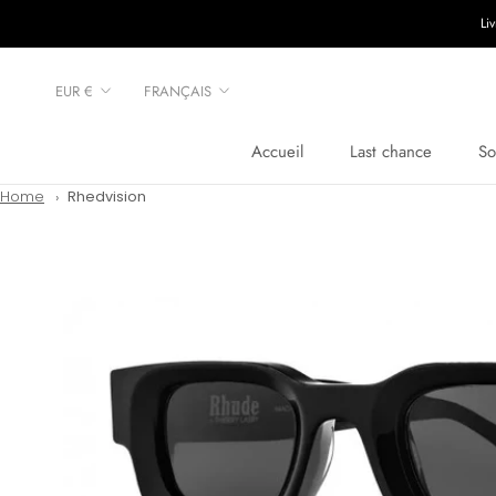
Aller
Li
au
contenu
Devise
Langue
EUR €
FRANÇAIS
Accueil
Last chance
So
Accueil
Last chance
Home
Rhedvision