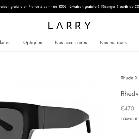
vraison gratuite en France à partir de 100€ | Livraison gratuite à l'étranger à partir de 3
laires
Optiques
Nos accessoires
Nos marques
Rhude X 
Rhedv
€470
Taxes i