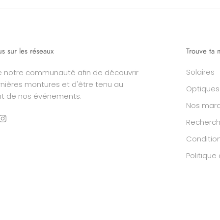
us sur les réseaux
Trouve ta 
Solaires
e notre communauté afin de découvrir
rnières montures et d'être tenu au
Optiques
nt de nos événements.
Nos mar
Recherc
Condition
Politiqu