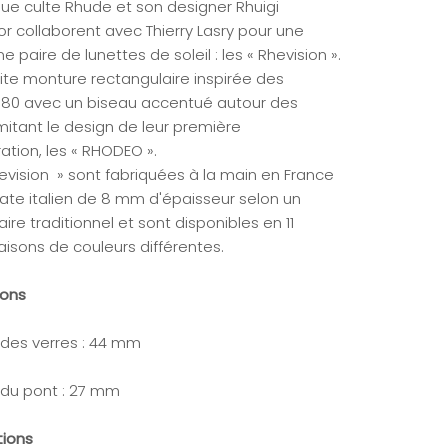
ue culte Rhude et son designer Rhuigi
or collaborent avec Thierry Lasry pour une
 paire de lunettes de soleil : les « Rhevision ».
ite monture rectangulaire inspirée des
80 avec un biseau accentué autour des
mitant le design de leur première
ation, les « RHODEO ».
hevision » sont fabriquées à la main en France
ate italien de 8 mm d'épaisseur selon un
aire traditionnel et sont disponibles en 11
isons de couleurs différentes.
ions
 des verres : 44 mm
 du pont : 27 mm
tions