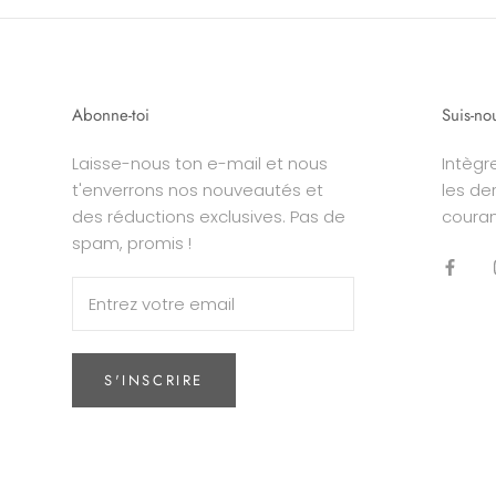
Abonne-toi
Suis-no
Laisse-nous ton e-mail et nous
Intègr
t'enverrons nos nouveautés et
les de
des réductions exclusives. Pas de
coura
spam, promis !
S'INSCRIRE