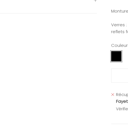
Monture
Verres :
reflets 
Couleur
Noir
Récup
Fayet
Vérifi