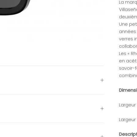
La marq
Villaseñ
deuxième
Une pet
années 
verres i
collabor
Les « R
en acét
savoir-f
combina
Dimens
Largeur
Largeur
Descrip