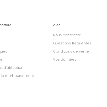
monture
Aide
Nous contacter
Questions fréquentes
ques
Conditions de vente
he
Vos données
s d'utilisation
Recevez 10% sur votre première
e de remboursement
commande
Profitez de votre réduction de bienvenue
dès 100€ d'achat sur toute notre sélection
(
hors Rigards
)