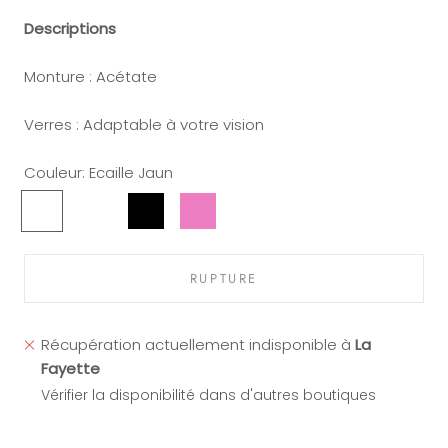
Descriptions
Monture : Acétate
Verres : Adaptable à votre vision
Couleur:
Ecaille Jaun
Ecaille
Noir-
Noir
Rose
Jaun
Ecaille
Jaune
RUPTURE
Récupération actuellement indisponible à
La
Fayette
Vérifier la disponibilité dans d'autres boutiques