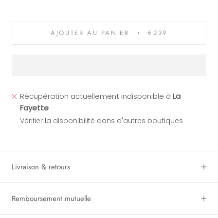
Bleu
Vert
Vert
Gris
Polarisé
Polarisé
Photochromique
Photochromique
Polarisé
AJOUTER AU PANIER
€239
Récupération actuellement indisponible à
La
Fayette
Vérifier la disponibilité dans d'autres boutiques
Livraison & retours
Remboursement mutuelle