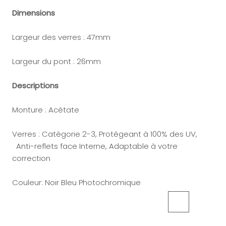
Dimensions
Largeur des verres : 47mm
Largeur du pont : 26mm
Descriptions
Monture : Acétate
Verres : Catégorie 2-3, Protégeant à 100% des UV,
Anti-reflets face Interne, Adaptable à votre
correction
Couleur:
Noir Bleu Photochromique
Cristal
Cristal
Noir
Cristal
Noir
Noir
Noir
Noir
Dégradé
Marron
Dégradé
Gris
Dégradé
Dégradé
Bleu
Rouge
Bleu
Ecaille
Bleu
Noir
Violet
Dégradé
Gris
Brun
Photochromiq
Photoc