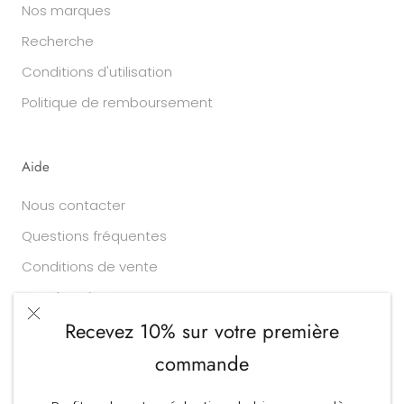
Nos marques
Recherche
Conditions d'utilisation
Politique de remboursement
Aide
Nous contacter
Questions fréquentes
Conditions de vente
Vos données
Recevez 10% sur votre première
commande
Devise
Langue
EUR €
FRANÇAIS