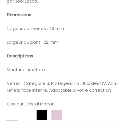
par Joël Lesca.
Dimensions
Largeur des verres : 46 mm
Largeur du pont : 22 mm
Descriptions
Monture : Acétate
Verres : Catégorie 3, Protégeant à 100% des UV, Anti-
reflets face Interne, Adaptable à votre correction
Couleur:
Cristal Marron
Cristal
Jaune
Noir
Cristal
Marron
Miel
Rose