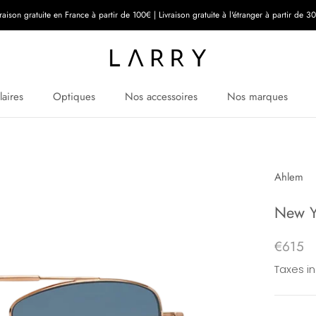
vraison gratuite en France à partir de 100€ | Livraison gratuite à l'étranger à partir de 3
laires
Optiques
Nos accessoires
Nos marques
Ahlem
New Y
€615
Taxes i