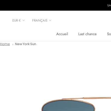
Aller
Li
au
contenu
Devise
Langue
EUR €
FRANÇAIS
Accueil
Last chance
So
Accueil
Last chance
Home
New York Sun