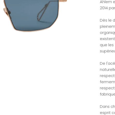
Ahlem e
2014 par
Dès le 
pleinem
organiq
existen
que les
supérie
De l'acé
naturel
respect
fermeme
respect
fabrique
Dans ch
esprit c