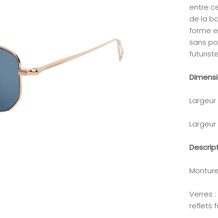
entre ce
de la b
forme e
sans po
futuriste
Dimens
Largeur
Largeur
Descrip
Monture 
Verres :
reflets 