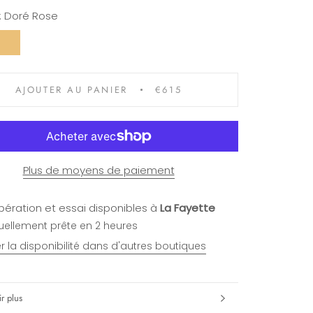
:
Doré Rose
Champagne
Doré
Brossé
AJOUTER AU PANIER
€615
Plus de moyens de paiement
ération et essai disponibles à
La Fayette
uellement prête en 2 heures
ier la disponibilité dans d'autres boutiques
r plus
s images