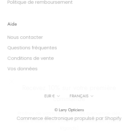
Politique de remboursement
Aide
Nous contacter
Questions fréquentes
Conditions de vente
Vos données
Recevez 10% sur votre première
commande
Devise
Langue
EUR €
FRANÇAIS
Profitez de votre réduction de bienvenue dès
© Larry Opticiens
100€ d'achat sur toute notre sélection (
hors
Commerce électronique propulsé par Shopify
Rigards
)