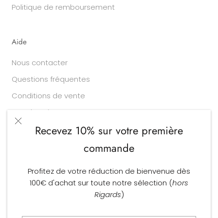
Politique de remboursement
Aide
Nous contacter
Questions fréquentes
Conditions de vente
Vos données
Recevez 10% sur votre première
commande
Devise
Langue
EUR €
FRANÇAIS
Profitez de votre réduction de bienvenue dès
© Larry Opticiens
100€ d'achat sur toute notre sélection (
hors
Commerce électronique propulsé par Shopify
Rigards
)