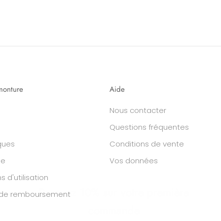
monture
Aide
Nous contacter
Questions fréquentes
ques
Conditions de vente
he
Vos données
Recevez 10% sur votre première
s d'utilisation
e de remboursement
commande