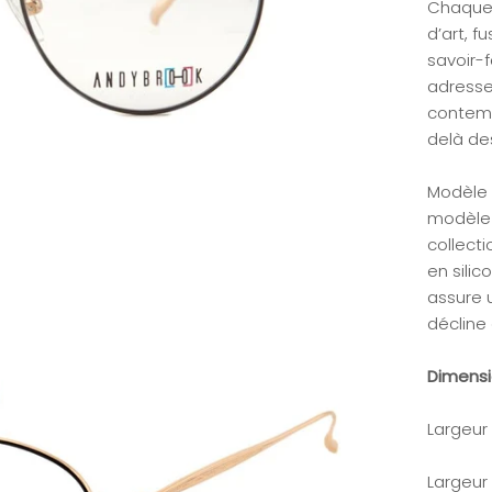
Chaque 
d’art, 
savoir-
adresse
contemp
delà de
Modèle i
modèle 
collect
en silic
assure 
décline 
Dimens
Largeur
Largeur