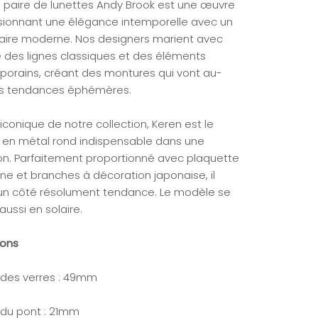
paire de lunettes Andy Brook est une œuvre
fusionnant une élégance intemporelle avec un
faire moderne. Nos designers marient avec
 des lignes classiques et des éléments
orains, créant des montures qui vont au-
s tendances éphémères.
conique de notre collection, Keren est le
en métal rond indispensable dans une
ion. Parfaitement proportionné avec plaquette
one et branches à décoration japonaise, il
un côté résolument tendance. Le modèle se
aussi en solaire.
ions
 des verres : 49mm
 du pont : 21mm