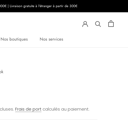
00€ | Livraison gratuite à l'étranger à partir de 300€
Nos boutiques
Nos services
ok
ncluses.
Frais de port
calculés au paiement.