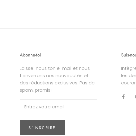
Abonne-toi
Suis-no
Laisse-nous ton e-mail et nous
Intègr
t'enverrons nos nouveautés et
les de
des réductions exclusives. Pas de
coura
spam, promis !
S'INSCRIRE