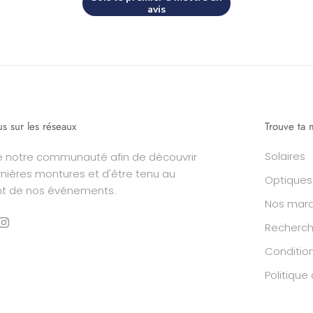
avis
us sur les réseaux
Trouve ta 
Solaires
e notre communauté afin de découvrir
rnières montures et d'être tenu au
Optiques
nt de nos événements.
Nos mar
Recherc
Condition
Politiqu