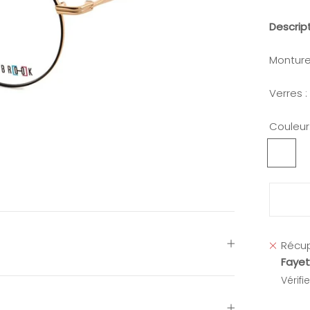
Descrip
Monture
Verres 
Couleur
Doré
Noir
Récup
Fayet
Vérifi