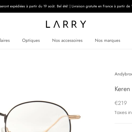
ont expédiées à partir du 19 août. Bel été! | Livraison gratuite en France à partir de 1
laires
Optiques
Nos accessoires
Nos marques
Andybro
Keren
€219
Taxes i