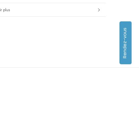
r plus
s images
Rendez-vous