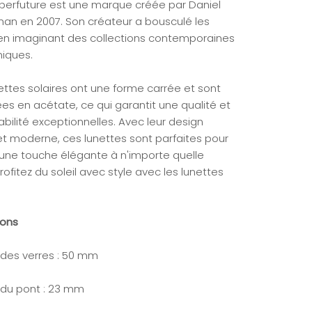
perfuture est une marque créée par Daniel
an en 2007. Son créateur a bousculé les
en imaginant des collections contemporaines
niques.
ettes solaires ont une forme carrée et sont
es en acétate, ce qui garantit une qualité et
bilité exceptionnelles. Avec leur design
et moderne, ces lunettes sont parfaites pour
 une touche élégante à n'importe quelle
rofitez du soleil avec style avec les lunettes
ions
 des verres : 50 mm
 du pont : 23 mm