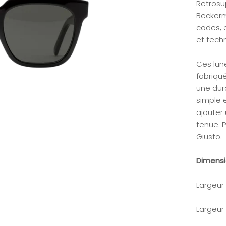
Retrosu
Beckerm
codes, 
et tech
Ces lun
fabriqué
une dura
simple 
ajouter
tenue. P
Giusto.
Dimens
Largeur
Largeur