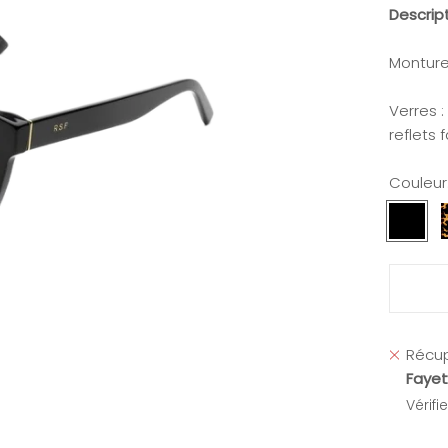
Descrip
Monture
Verres 
reflets 
Couleur
Noir
E
Récup
Fayet
Vérifi