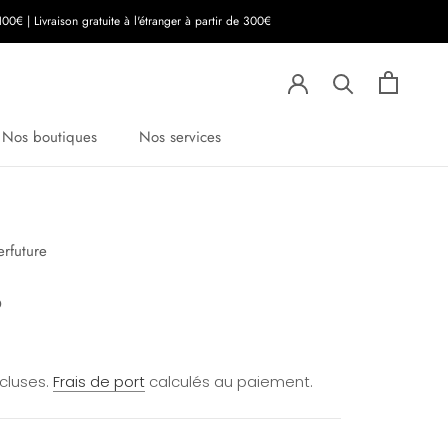
00€ | Livraison gratuite à l'étranger à partir de 300€
Nos boutiques
Nos services
erfuture
o
ncluses.
Frais de port
calculés au paiement.