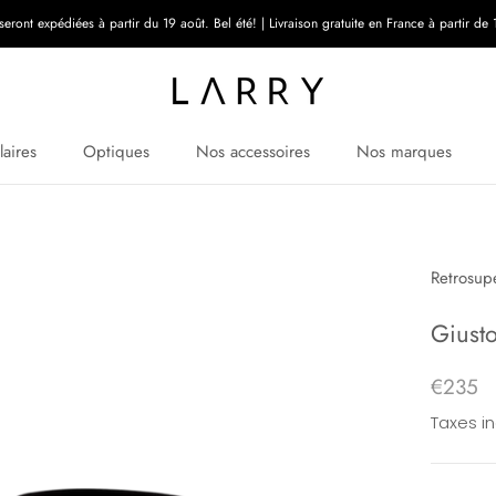
ont expédiées à partir du 19 août. Bel été! | Livraison gratuite en France à partir de 1
laires
Optiques
Nos accessoires
Nos marques
Retrosup
Giust
€235
Taxes i