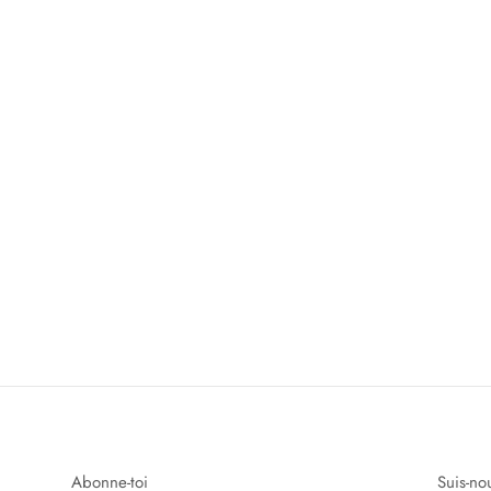
Abonne-toi
Suis-no