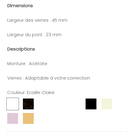
Dimensions
Largeur des verres : 45 mm
Largeur du pont : 23 mm
Descriptions
Monture : Acétate
Verres : Adaptable à votre correction
Couleur:
Ecaille Claire
Ecaille
Havane
Jaune
Cristal
Ecaille
Noir
Beige
Vert
Claire
Miel
Jaune
Cristal
Champagne
Rose