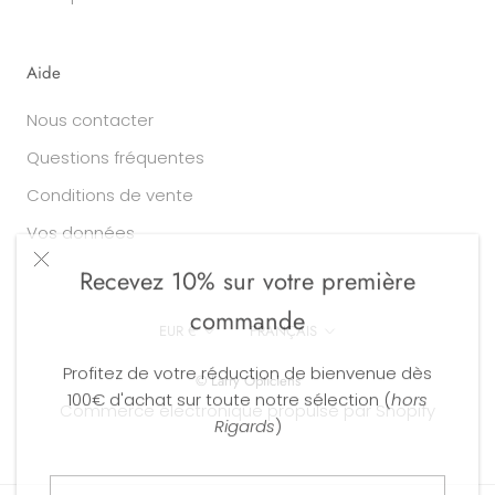
Aide
Nous contacter
Questions fréquentes
Conditions de vente
Vos données
Recevez 10% sur votre première
commande
Devise
Langue
EUR €
FRANÇAIS
Profitez de votre réduction de bienvenue dès
© Larry Opticiens
100€ d'achat sur toute notre sélection (
hors
Commerce électronique propulsé par Shopify
Rigards
)