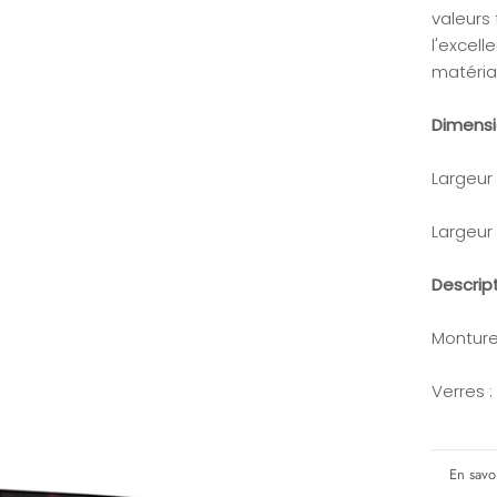
valeurs
l'excell
matériau
Dimens
Largeur
Largeur
Descrip
Monture
Verres 
En savoi
Voir le