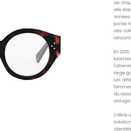
de chau
elle él
années 
porter 
des col
rencont
En 2010
lunette
l'attent
large ga
Les diff
femmes 
du clas
vintage 
Céline 
créatio
clientèl