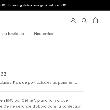
00€ | Livraison gratuite à l'étranger à partir de 300€
Nos boutiques
Nos services
23I
ncluses.
Frais de port
calculés au paiement.
en 1945 par Céline Vipiana, la marque
se Céline se lance d'abord dans la confection