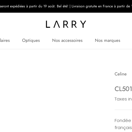
ont expédiées à partir du 19 août. Bel été! | Livraison gratuite en France à partir de 1
laires
Optiques
Nos accessoires
Nos marques
Celine
CL501
Taxes i
Fondée 
françai