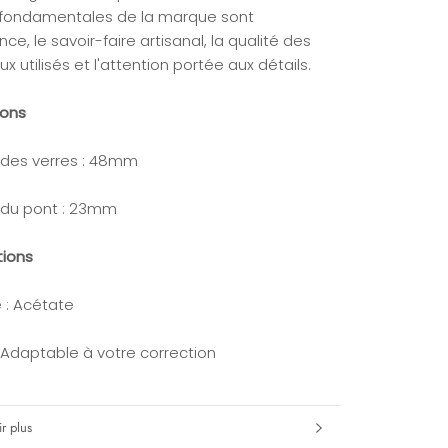
 fondamentales de la marque sont
ence, le savoir-faire artisanal, la qualité des
x utilisés et l'attention portée aux détails.
ions
 des verres : 48mm
 du pont : 23mm
tions
 : Acétate
: Adaptable à votre correction
r plus
s images