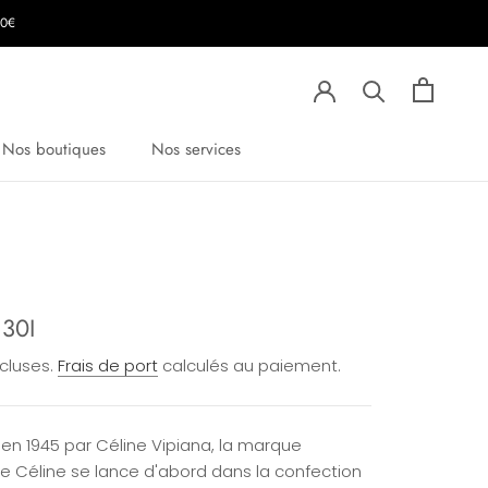
00€
Nos boutiques
Nos services
30I
ncluses.
Frais de port
calculés au paiement.
en 1945 par Céline Vipiana, la marque
se Céline se lance d'abord dans la confection