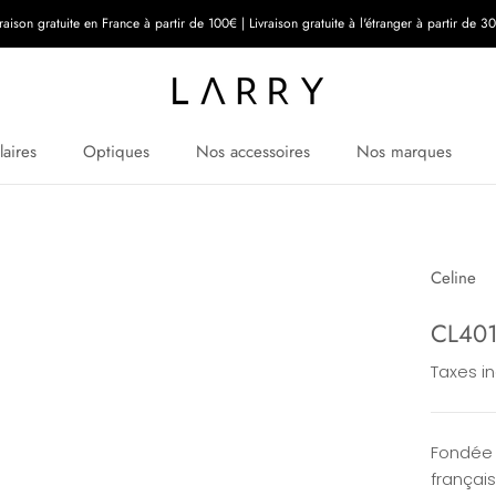
vraison gratuite en France à partir de 100€ | Livraison gratuite à l'étranger à partir de 3
laires
Optiques
Nos accessoires
Nos marques
Celine
CL401
Taxes i
Fondée 
françai