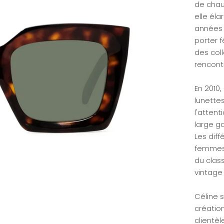
de chau
elle él
années 
porter 
des col
rencont
En 2010
lunette
l'attent
large ga
Les diff
femmes 
du clas
vintage 
Céline 
créatio
clientèl