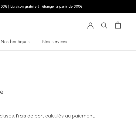
00€ | Livraison gratuite à l'étranger à partir de 300€
Nos boutiques
Nos services
e
ncluses.
Frais de port
calculés au paiement.