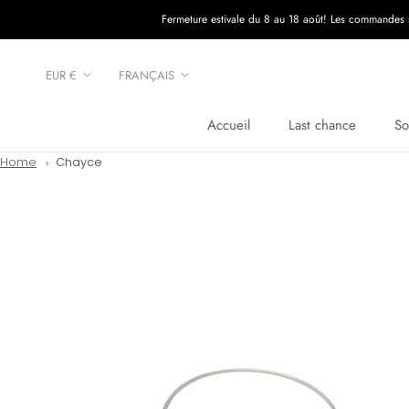
Aller
Fermeture estivale du 8 au 18 août! Les commandes ser
au
contenu
Devise
Langue
EUR €
FRANÇAIS
Accueil
Last chance
So
Accueil
Last chance
Home
Chayce