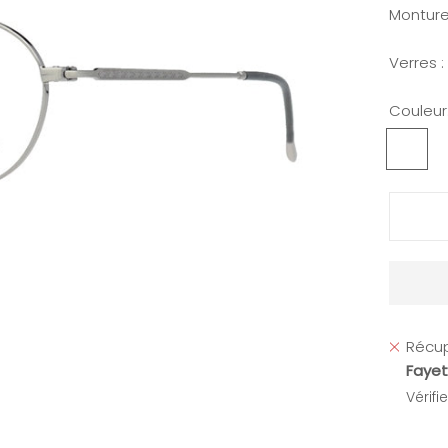
Monture
Verres 
Couleur
Argenté
Récup
Fayet
Vérifi