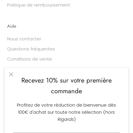
Politique de remboursement
Aide
Nous contacter
Questions fréquentes
Conditions de vente
Vos données
Recevez 10% sur votre première
commande
Devise
Langue
EUR €
FRANÇAIS
Profitez de votre réduction de bienvenue dès
© Larry Opticiens
100€ d'achat sur toute notre sélection (
hors
Commerce électronique propulsé par Shopify
Rigards
)