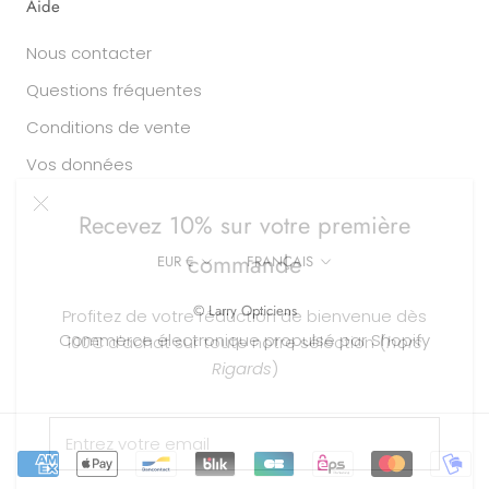
Aide
Nous contacter
Questions fréquentes
Conditions de vente
Vos données
Recevez 10% sur votre première
commande
Devise
Langue
EUR €
FRANÇAIS
Profitez de votre réduction de bienvenue dès
© Larry Opticiens
100€ d'achat sur toute notre sélection (
hors
Commerce électronique propulsé par Shopify
Rigards
)