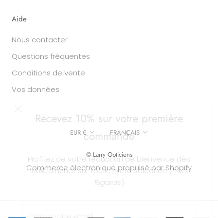
Aide
Nous contacter
Questions fréquentes
Conditions de vente
Vos données
Recevez 10% sur votre première
commande
Devise
Langue
EUR €
FRANÇAIS
Profitez de votre réduction de bienvenue dès
© Larry Opticiens
100€ d'achat sur toute notre sélection (
hors
Commerce électronique propulsé par Shopify
Rigards
)