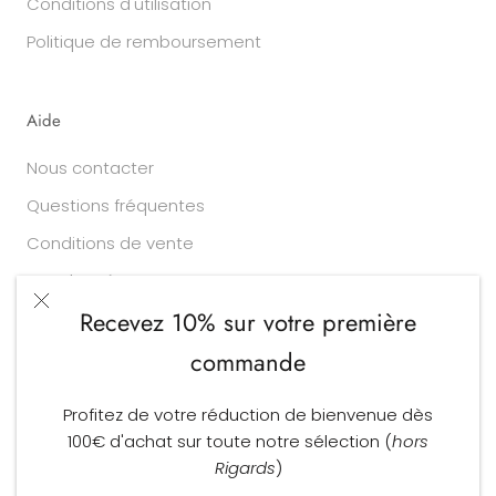
Conditions d'utilisation
Politique de remboursement
Aide
Nous contacter
Questions fréquentes
Conditions de vente
Vos données
Recevez 10% sur votre première
commande
Devise
Langue
EUR €
FRANÇAIS
Profitez de votre réduction de bienvenue dès
© Larry Opticiens
100€ d'achat sur toute notre sélection (
hors
Commerce électronique propulsé par Shopify
Rigards
)