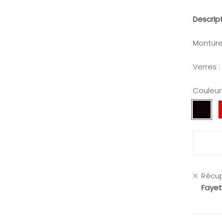
Descrip
Monture
Verres :
Couleur
Noir
Dégrad
Gris
Récup
Fayet