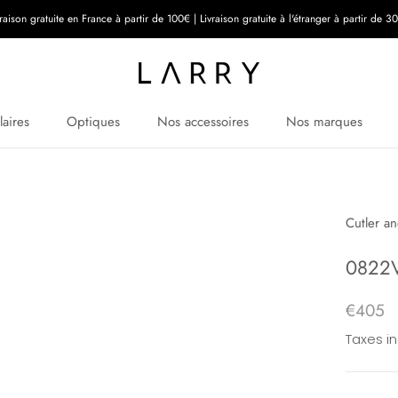
vraison gratuite en France à partir de 100€ | Livraison gratuite à l'étranger à partir de 3
laires
Optiques
Nos accessoires
Nos marques
Cutler a
0822
€405
Taxes i