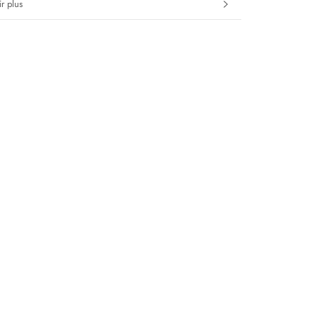
r plus
s images