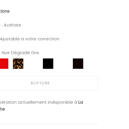
tions
 : Acétate
 Ajustable à votre correction
:
Noir Dégradé Gris
Rouge
Ecaille
Ecaille
Noir
Cristal
Noir
é
Beige
&
Ecaille
RUPTURE
ération actuellement indisponible à
La
te