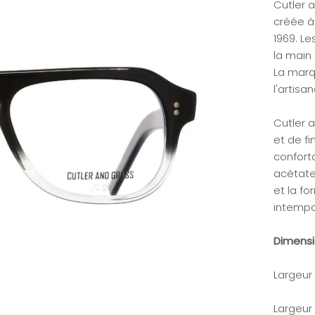
Cutler 
créée à
1969. L
la main 
La marqu
l'artisan
Cutler 
et de fi
conforta
acétate,
et la f
intempor
Dimens
Largeur
Largeur