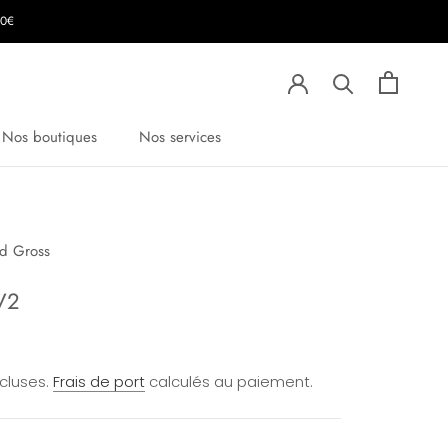
00€
Nos boutiques
Nos services
nd Gross
V2
ncluses.
Frais de port
calculés au paiement.